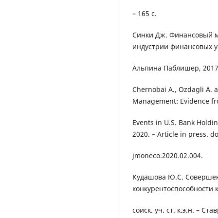
– 165 с.
Синки Дж. Финансoвый м
индустрии финансoвых усл
Альпина Паблишeр, 2017.
Chernobai A., Ozdagli A. 
Management: Evidence fr
Events in U.S. Bank Holdi
2020. – Article in press. do
jmoneco.2020.02.004.
Кудашова Ю.С. Соверше
конкурентоспособности к
соиск. уч. ст. к.э.н. – Ста