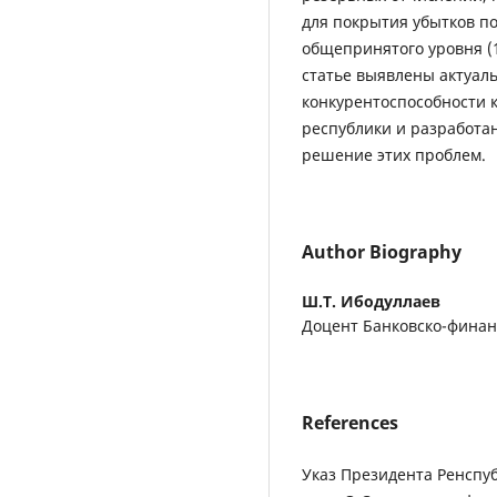
для покрытия убытков п
общепринятого уровня (1
статье выявлены актуал
конкурентоспособности 
республики и разработа
решение этих проблем.
Author Biography
Ш.Т. Ибодуллаев
Доцент Банковско-финан
References
Указ Президента Ренспуб