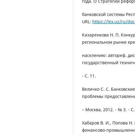
года. О Cтратегии рефо
банковской системы Респ
URL:
https://lex.uz/ru/do
Казаренкова Н. П. Конку
региональном рынке кре
населению: автореф. дис. 
государственный техниче
- С. 11.
Величко С. С. Банковски
проблемы предоставлени
– Москва, 2012. - № 3. - С.
Хабаров В. И., Попова Н
финансово-промышленна