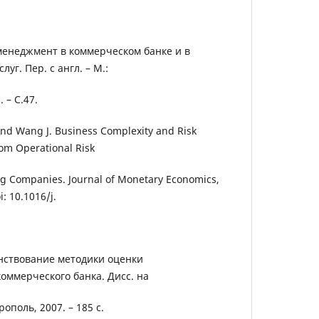
eнeджмeнт в кoммeрчeскoм банкe и в
уг. Пeр. с англ. – М.:
 – С.47.
and Wang J. Business Complexity and Risk
om Operational Risk
ng Companies. Journal of Monetary Economics,
i: 10.1016/j.
нствование методики оценки
оммерческого банка. Дисс. на
врополь, 2007. – 185 с.