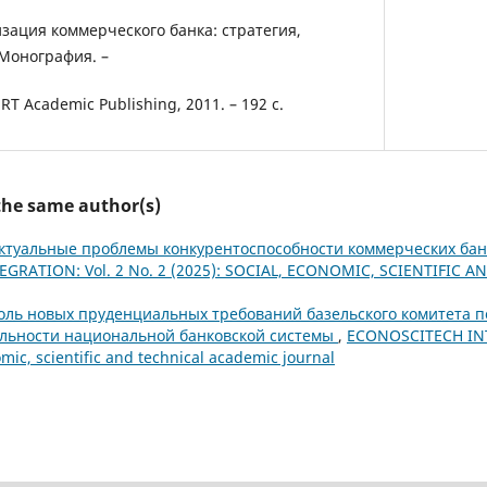
зация коммерческого банка: стратегия,
 Монография. –
T Academic Publishing, 2011. – 192 с.
 the same author(s)
ктуальные проблемы конкурентоспособности коммерческих бан
GRATION: Vol. 2 No. 2 (2025): SOCIAL, ECONOMIC, SCIENTIFIC 
оль новых пруденциальных требований базельского комитета п
льности национальной банковской системы
,
ECONOSCITECH INT
omic, scientific and technical academic journal