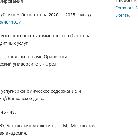
This work is
рмирования
Commons Att
ублики Узбекистан на 2020 — 2025 годы //
License
.
cs/4811037
рентоспособность коммерческого банка на
дитных услуг
... канд. экон. наук; Орловский
ский университет. - Орел,
е услуги: экономическое содержание и
я//Банковское дело.
 45 - 49.
. Ю. Банковский маркетинг. — М.: Московская
я академия,